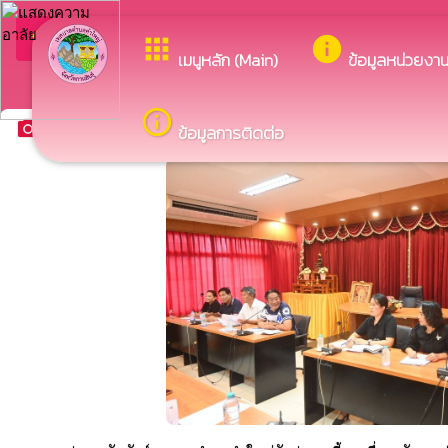
arrow_back_ios
ยินดีต้อนรับสู่เว็บไซต์ของ
apps
info
กลับเมนูหลัก
เมนูหลัก (Main)
ข้อมูลหน่วยงา
info_outline
camera_alt
ข้อมูลการติดต่อ
ข่าวประชาสัมพันธ์และกิจกรรม