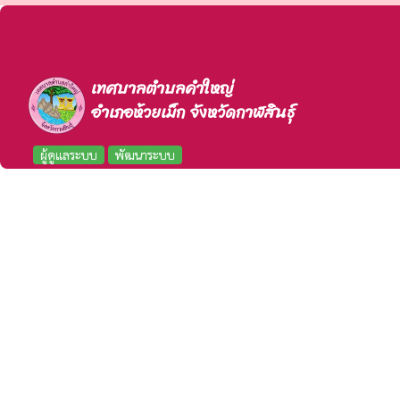
เทศบาลตำบลคำใหญ่
อำเภอห้วยเม็ก จังหวัดกาฬสินธุ์
ผู้ดูแลระบบ
พัฒนาระบบ